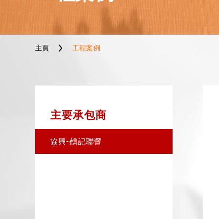
主頁
工程案例
主要承包商
協興-鶴記聯營